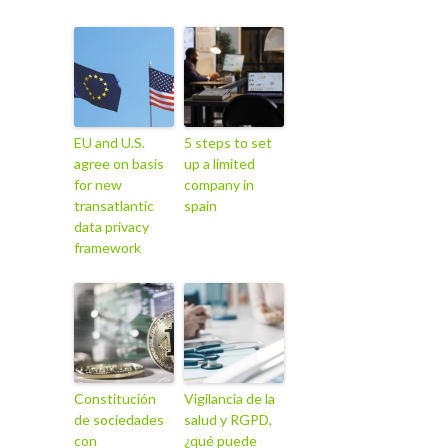
EU and U.S.
5 steps to set
agree on basis
up a limited
for new
company in
transatlantic
spain
data privacy
framework
Constitución
Vigilancia de la
de sociedades
salud y RGPD,
con
¿qué puede