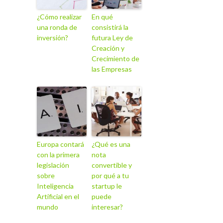
¿Cómo realizar
En qué
una ronda de
consistirá la
inversión?
futura Ley de
Creación y
Crecimiento de
las Empresas
Europa contará
¿Qué es una
con la primera
nota
legislación
convertible y
sobre
por qué a tu
Inteligencia
startup le
Artificial en el
puede
mundo
interesar?