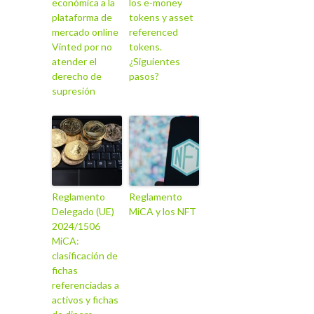
económica a la
los e-money
plataforma de
tokens y asset
mercado online
referenced
Vinted por no
tokens.
atender el
¿Siguientes
derecho de
pasos?
supresión
Reglamento
Reglamento
Delegado (UE)
MiCA y los NFT
2024/1506
MiCA:
clasificación de
fichas
referenciadas a
activos y fichas