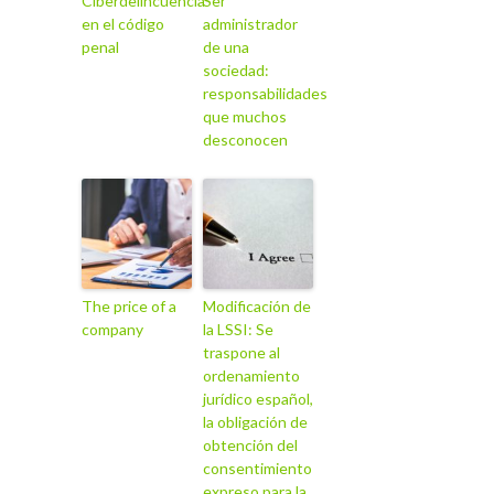
Ciberdelincuencia
Ser
en el código
administrador
penal
de una
sociedad:
responsabilidades
que muchos
desconocen
The price of a
Modificación de
company
la LSSI: Se
traspone al
ordenamiento
jurídico español,
la obligación de
obtención del
consentimiento
expreso para la