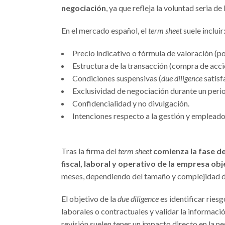
negociación
, ya que refleja la voluntad seria d
En el mercado español, el
term sheet
suele incluir
Precio indicativo o fórmula de valoración (p
Estructura de la transacción (compra de accion
Condiciones suspensivas (
due diligence
satisf
Exclusividad de negociación durante un per
Confidencialidad y no divulgación.
Intenciones respecto a la gestión y empleado
Tras la firma del
term sheet
comienza la fase d
fiscal, laboral y operativo de la empresa obj
meses, dependiendo del tamaño y complejidad d
El objetivo de la
due diligence
es identificar riesg
laborales o contractuales y validar la informació
revisión suelen tener un impacto directo en la ne