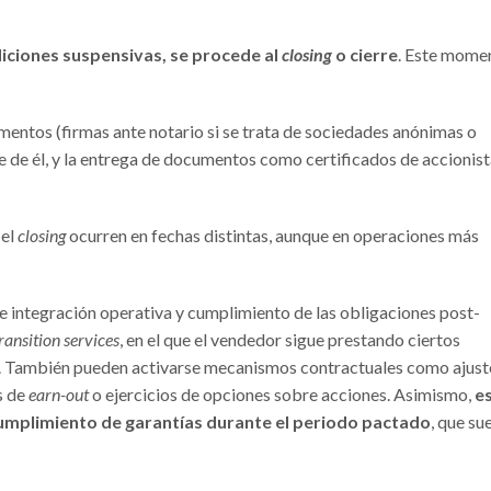
diciones suspensivas, se procede al
closing
o cierre
. Este mome
mentos (firmas ante notario si se trata de sociedades anónimas o
e de él, y la entrega de documentos como certificados de accionist
 el
closing
ocurren en fechas distintas, aunque en operaciones más
e integración operativa y cumplimiento de las obligaciones post-
ransition services
, en el que el vendedor sigue prestando ciertos
da. También pueden activarse mecanismos contractuales como ajust
s de
earn-out
o ejercicios de opciones sobre acciones. Asimismo,
e
umplimiento de garantías durante el periodo pactado
, que su