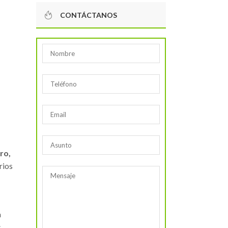
CONTÁCTANOS
ero,
rios
a
s