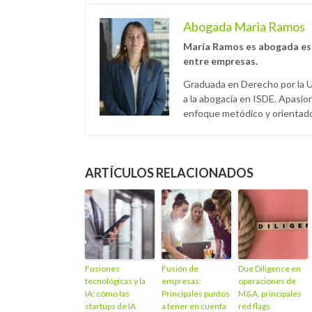
Abogada Maria Ramos
María Ramos es abogada esp
entre empresas.
Graduada en Derecho por la U
a la abogacía en ISDE. Apasio
enfoque metódico y orientado 
ARTÍCULOS RELACIONADOS
Fusiones
Fusión de
Due Diligence en
tecnológicas y la
empresas:
operaciones de
IA: cómo las
Principales puntos
M&A, principales
startups de IA
a tener en cuenta
red flags