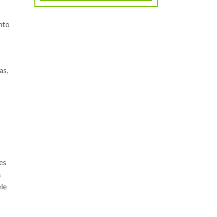
nto
as,
es
s
ele