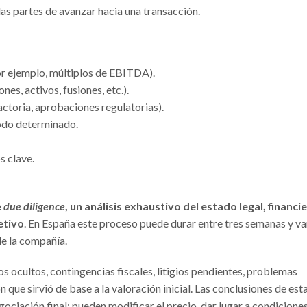
e las partes de avanzar hacia una transacción.
:
or ejemplo, múltiplos de EBITDA).
es, activos, fusiones, etc.).
actoria, aprobaciones regulatorias).
iodo determinado.
s clave.
e
due diligence
, un análisis exhaustivo del estado legal, financi
etivo
. En España este proceso puede durar entre tres semanas y va
e la compañía.
os ocultos, contingencias fiscales, litigios pendientes, problemas
n que sirvió de base a la valoración inicial. Las conclusiones de est
gociación final: pueden modificar el precio, dar lugar a condicione