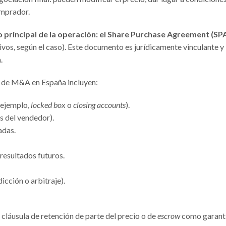
omprador.
o principal de la operación: el Share Purchase Agreement (SPA
ivos, según el caso). Este documento es jurídicamente vinculante y
.
n de M&A en España incluyen:
 ejemplo,
locked box
o
closing accounts
).
s del vendedor).
adas.
 resultados futuros.
icción o arbitraje).
cláusula de retención de parte del precio o de
escrow
como garant