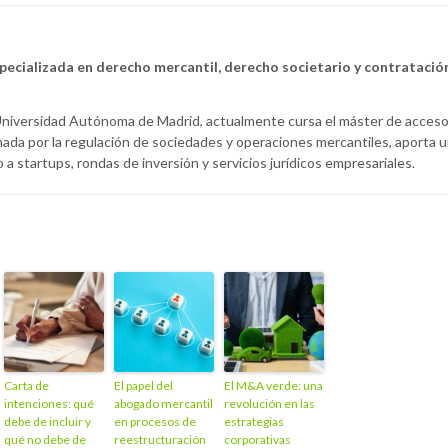
ecializada en derecho mercantil, derecho societario y contratació
niversidad Autónoma de Madrid, actualmente cursa el máster de acces
nada por la regulación de sociedades y operaciones mercantiles, aporta 
a startups, rondas de inversión y servicios jurídicos empresariales.
Carta de
El papel del
El M&A verde: una
intenciones: qué
abogado mercantil
revolución en las
debe de incluir y
en procesos de
estrategias
qué no debe de
reestructuración
corporativas