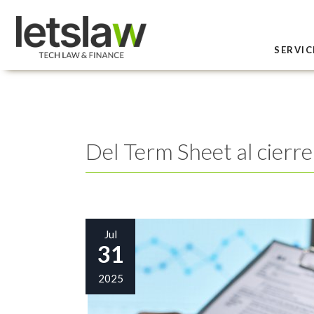
SERVIC
Del Term Sheet al cier
Jul
31
2025