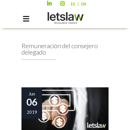
|
ES
EN
Remuneración del consejero
delegado
Jun
06
2019