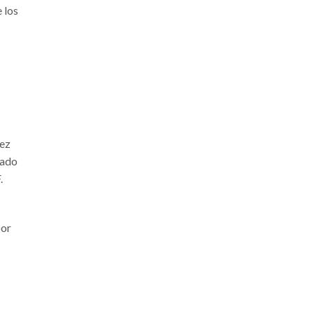
 los
vez
nado
.
por