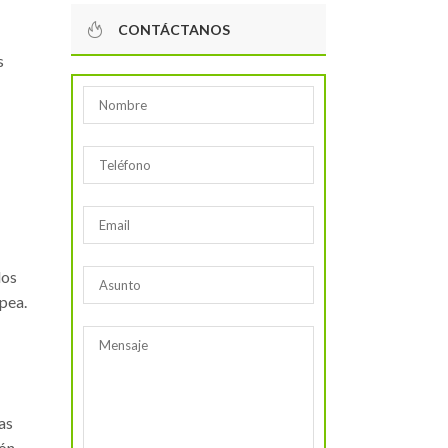
CONTÁCTANOS
s
dos
pea.
as
ión