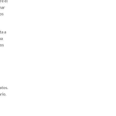
re el
nar
tos
ta a
na
mos
atos.
rio.