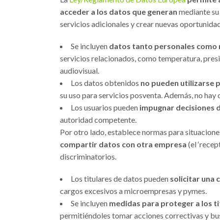
acceder a los datos que generan
mediante su 
servicios adicionales y crear nuevas oportunida
Se incluyen
datos tanto personales como 
servicios relacionados, como temperatura, presió
audiovisual.
Los datos obtenidos
no pueden utilizarse 
su uso para servicios posventa. Además, no hay 
Los usuarios pueden
impugnar decisiones d
autoridad competente.
Por otro lado, establece normas para situaciones
compartir datos con otra empresa
(el ‘recep
discriminatorios.
Los titulares de datos pueden
solicitar una
cargos excesivos a microempresas y pymes.
Se incluyen
medidas para proteger a los ti
permitiéndoles tomar acciones correctivas y bu