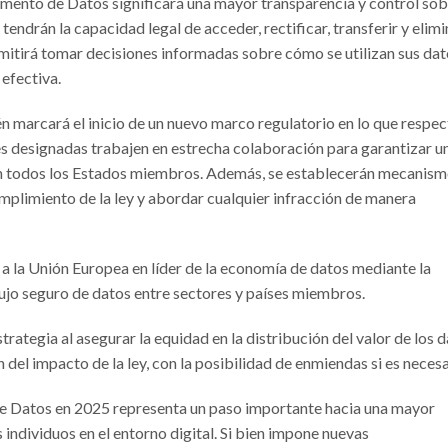
lamento de Datos significará una mayor transparencia y control sob
tendrán la capacidad legal de acceder, rectificar, transferir y elimi
rmitirá tomar decisiones informadas sobre cómo se utilizan sus da
efectiva.
n marcará el inicio de un nuevo marco regulatorio en lo que respec
des designadas trabajen en estrecha colaboración para garantizar u
 en todos los Estados miembros. Además, se establecerán mecanis
umplimiento de la ley y abordar cualquier infracción de manera
a la Unión Europea en líder de la economía de datos mediante la
ujo seguro de datos entre sectores y países miembros.
trategia al asegurar la equidad en la distribución del valor de los d
n del impacto de la ley, con la posibilidad de enmiendas si es necesa
 de Datos en 2025 representa un paso importante hacia una mayor
 individuos en el entorno digital. Si bien impone nuevas