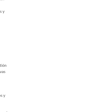
s y
tión
evas
os y