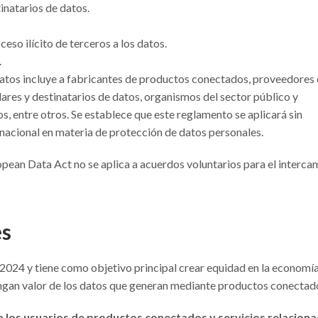
tinatarios de datos.
eso ilícito de terceros a los datos.
.
atos incluye a fabricantes de productos conectados, proveedores
ulares y destinatarios de datos, organismos del sector público y
, entre otros. Se establece que este reglamento se aplicará sin
 nacional en materia de protección de datos personales.
pean Data Act no se aplica a acuerdos voluntarios para el interc
es
e 2024 y tiene como objetivo principal crear equidad en la economí
ngan valor de los datos que generan mediante productos conectad
a los usuarios de productos conectados y servicios relacion