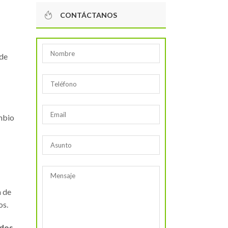
CONTÁCTANOS
 de
ambio
a de
os.
ados