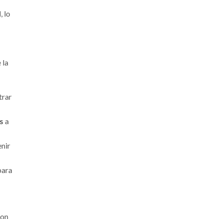
l
, lo
 la
trar
s
a
nir
para
con