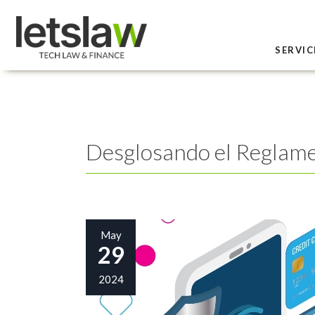
SERVIC
Desglosando el Reglame
May
29
2024