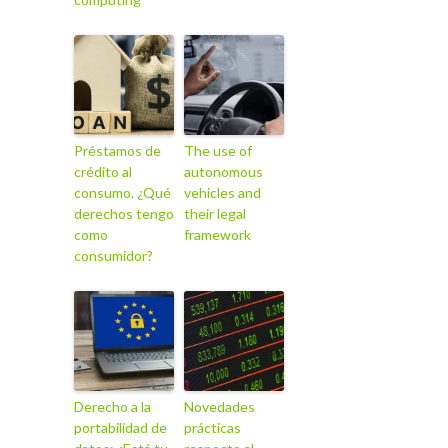
Préstamos de
The use of
crédito al
autonomous
consumo. ¿Qué
vehicles and
derechos tengo
their legal
como
framework
consumidor?
Derecho a la
Novedades
portabilidad de
prácticas