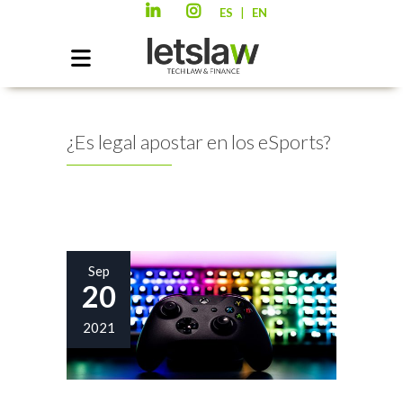
|
ES
EN
¿Es legal apostar en los eSports?
Sep
20
2021