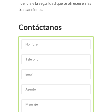
licencia y la seguridad que te ofrecen en las
transacciones.
Contáctanos