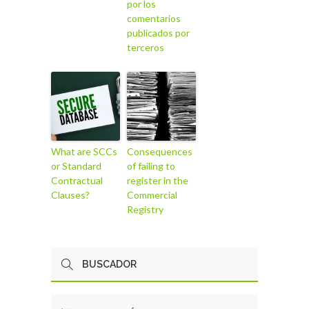
por los
comentarios
publicados por
terceros
What are SCCs
Consequences
or Standard
of failing to
Contractual
register in the
Clauses?
Commercial
Registry