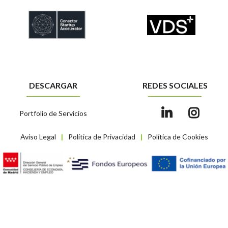
DESCARGAR
REDES SOCIALES
Portfolio de Servicios
Aviso Legal
Política de Privacidad
Política de Cookies
|
|