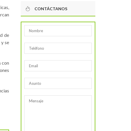
icas,
CONTÁCTANOS
arcan
ad de
 y se
s con
iones
ncias