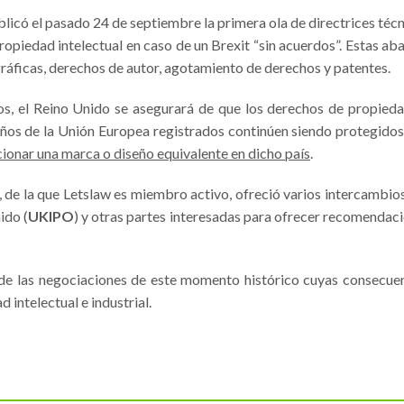
licó el pasado 24 de septiembre la primera ola de directrices técn
ropiedad intelectual en caso de un Brexit “sin acuerdos”. Estas ab
gráficas, derechos de autor, agotamiento de derechos y patentes.
ños, el Reino Unido se asegurará de que los derechos de propied
seños de la Unión Europea registrados continúen siendo protegidos
cionar una marca o diseño equivalente en dicho país
.
 de la que Letslaw es miembro activo, ofreció varios intercambio
ido (
UKIPO
) y otras partes interesadas para ofrecer recomendac
 de las negociaciones de este momento histórico cuyas consecue
 intelectual e industrial.