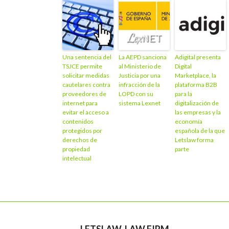
Una sentencia del
La AEPD sanciona
Adigital presenta
TSJCE permite
al Ministerio de
Digital
solicitar medidas
Justicia por una
Marketplace, la
cautelares contra
infracción de la
plataforma B2B
proveedores de
LOPD con su
para la
internet para
sistema Lexnet
digitalización de
evitar el acceso a
las empresas y la
contenidos
economía
protegidos por
española de la que
derechos de
Letslaw forma
propiedad
parte
intelectual