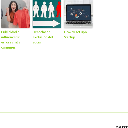
Publicidad e
Derecho de
How to set up a
influencers:
exclusión del
Startup
errores más
socio
comunes