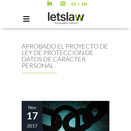
|
ES
EN
APROBADO EL PROYECTO DE
LEY DE PROTECCIÓN DE
DATOS DE CARÁCTER
PERSONAL
Nov
17
2017