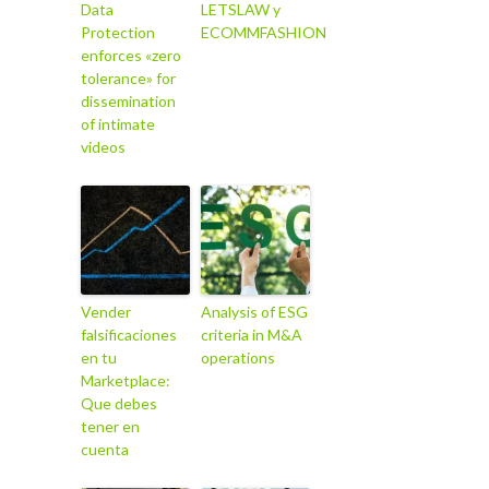
Data
LETSLAW y
Protection
ECOMMFASHION
enforces «zero
tolerance» for
dissemination
of intimate
videos
Vender
Analysis of ESG
falsificaciones
criteria in M&A
en tu
operations
Marketplace:
Que debes
tener en
cuenta