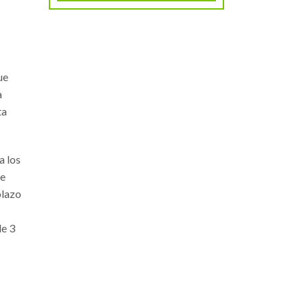
ue
a
ta
a los
te
plazo
de 3