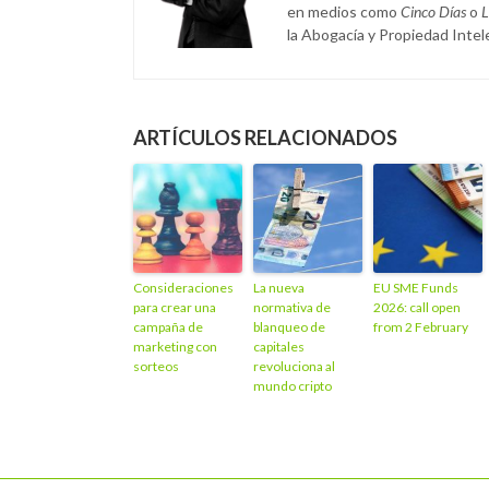
en medios como
Cinco Días
o
L
la Abogacía y Propiedad Intele
ARTÍCULOS RELACIONADOS
Consideraciones
La nueva
EU SME Funds
para crear una
normativa de
2026: call open
campaña de
blanqueo de
from 2 February
marketing con
capitales
sorteos
revoluciona al
mundo cripto