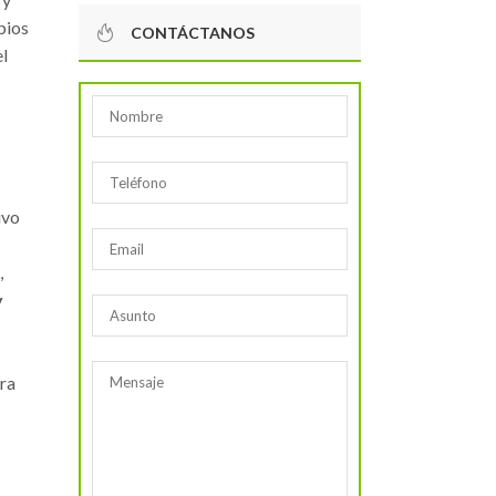
bios
CONTÁCTANOS
el
ivo
,
y
ara