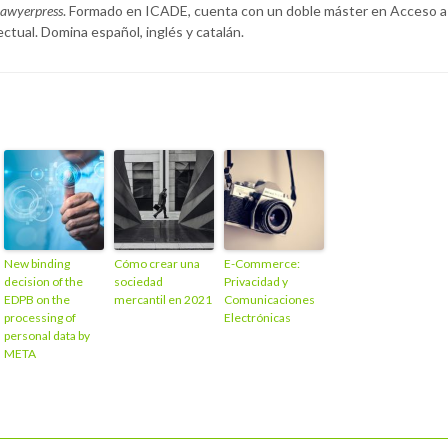
awyerpress
. Formado en ICADE, cuenta con un doble máster en Acceso a
ctual. Domina español, inglés y catalán.
New binding
Cómo crear una
E-Commerce:
decision of the
sociedad
Privacidad y
EDPB on the
mercantil en 2021
Comunicaciones
processing of
Electrónicas
personal data by
META