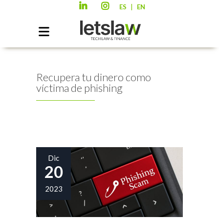
|
ES
EN
Recupera tu dinero como
víctima de phishing
Dic
20
2023