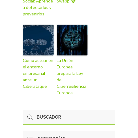
Social: Aprende
Swapping
a detectarlos y
prevenirlos
Como actuar en
La Unión
el entorno
Europea
empresarial
prepara la Ley
ante un
de
Ciberataque
Ciberresiliencia
Europea