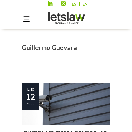
|
ES
EN
Guillermo Guevara
Dic
12
2022