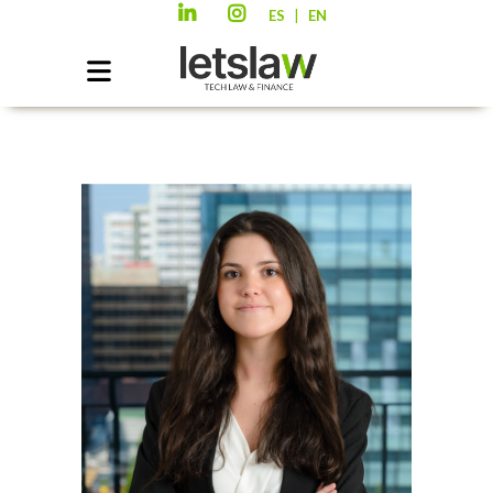
|
ES
EN