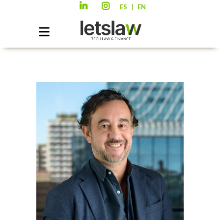
|
ES
EN