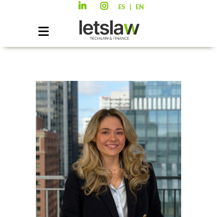
|
ES
EN