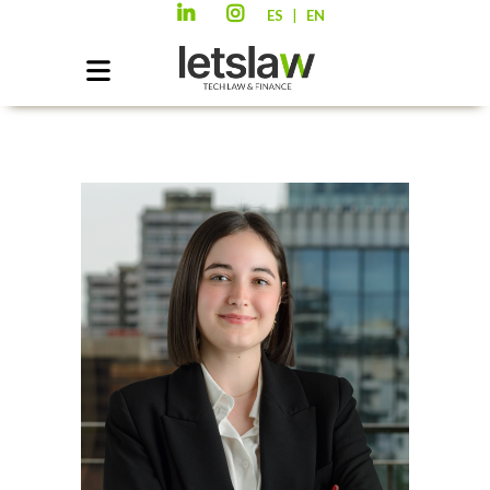
|
ES
EN