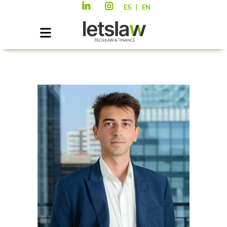
|
ES
EN